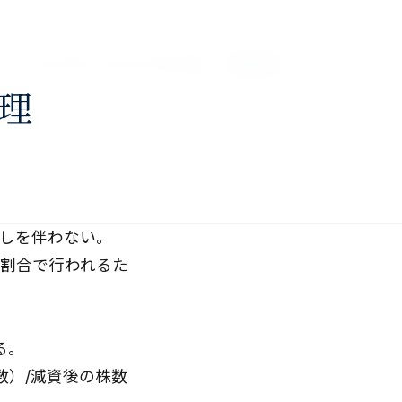
About
Services
Profile
Blog
Contact
理
しを伴わない。
割合で行われるた
る。
数）/減資後の株数