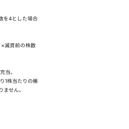
数を4とした場合
）×減資前の株数
に充当。
あり1株当たりの帳
りません。