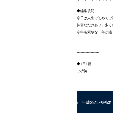
・・・・・・・・・・
◆編集後記
今日は人生で初めてご
神宮なだけあり、多く
今年も素敵な一年が過
******************
◆1日1新
ご祈祷
← 平成28年税制