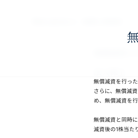
nav>
澤田公認会計士・税理士事務所
無償減資に
法人株主
無償減資を行った
さらに、無償減資
め、無償減資を行
無償減資と同時に
減資後の1株当た