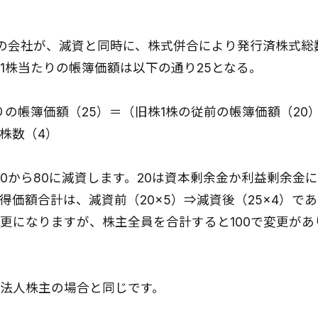
の会社が、減資と同時に、株式併合により発行済株式総
1株当たりの帳簿価額は以下の通り25となる。
りの帳簿価額（25）＝（旧株1株の従前の帳簿価額（20
の株数（4）
00から80に減資します。20は資本剰余金か利益剰余金
得価額合計は、減資前（20×5）⇒減資後（25×4）で
更になりますが、株主全員を合計すると100で変更があ
法人株主の場合と同じです。