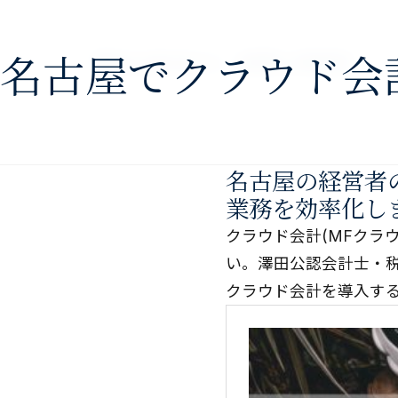
nav>
名古屋でクラウド会
澤田公認会計士・税理士事務所
名古屋の経営者
業務を効率化し
クラウド会計(MFクラ
い。澤田公認会計士・
クラウド会計を導入す