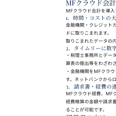
MFクラウド会
MFクラウド会計を導入
1．時間・コストの
金融機関・クレジット
ドに取りこまれます。
取りこまれたデータの
2．タイムリーに数
・税理士事務所とデー
算表の提出等をわざわ
・金融機関をMFクラ
す。ネットバンクから
3．請求書・経費の
MFクラウド経費、MF
経費精算の金額や請求書
ることが可能です。