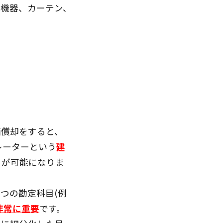
房機器、カーテン、
価償却をすると、
レーターという
建
とが可能になりま
つの勘定科目(例
非常に重要
です。