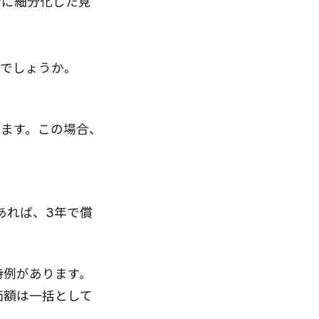
者に細分化した見
たでしょうか。
きます。この場合、
であれば、3年で償
特例があります。
価額は一括として