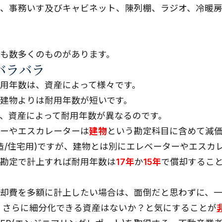
、事務いす及びキャビネット、陳列棚、ラジオ、冷暖
も数多くのものがあります。
バラバラ
用年数は、資産によって様々です。
建物よりは耐用年数が短いです。
、資産によって耐用年数が異なるのです。
ーやエスカレーターは
建物
という勘定科目に含めて減
木造/住宅用)ですが、建物とは別にエレベーターやエスカ
勘定で計上すれば耐用年数は
17年
か
15年
で償却するこ
却費を多額に計上したい場合は、面倒だと思わずに、一
、さらに細分化できる資産はないか？と気にすることが