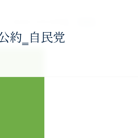
About
Services
Profile
Blog
Contact
公約‗自民党