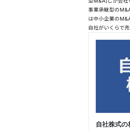
型M&A)しか会
事業承継型のM&
は中小企業のM&
自社がいくらで売