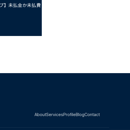
プ】未払金か未払費
About
Services
Profile
Blog
Contact