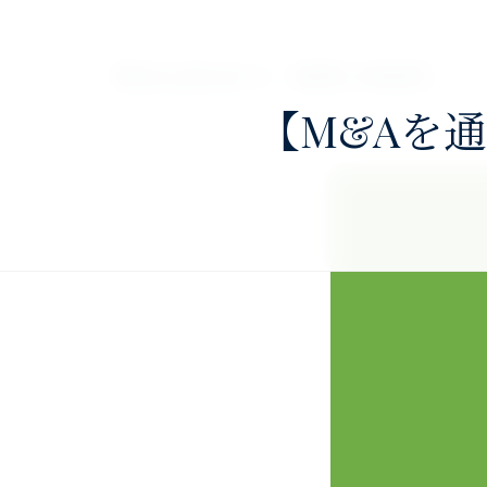
nav>
澤田公認会計士・税理士事務所
【M&Aを