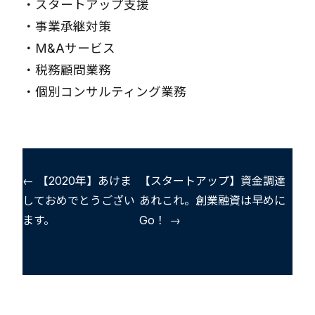
・
スタートアップ支援
・
事業承継対策
・
M&Aサービス
・
税務顧問業務
・
個別コンサルティング業務
← 【2020年】あけま
【スタートアップ】資金調達
しておめでとうござい
あれこれ。創業融資は早めに
ます。
Go！ →