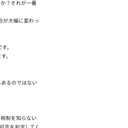
のか？それが一番
合が大幅に変わっ
です。
ます。
もあるのではない
進税制を知らない
可否を判定してく