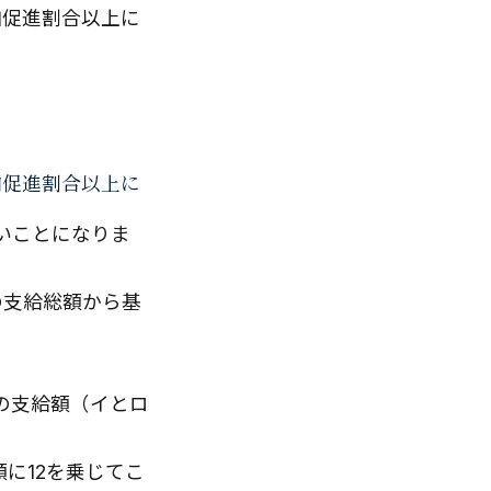
加促進割合以上に
加促進割合以上に
よいことになりま
の支給総額から基
等の支給額（イとロ
に12を乗じてこ