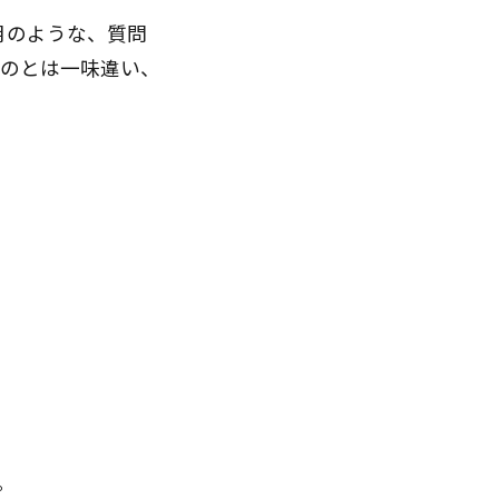
/月のような、質問
ものとは一味違い、
。
。