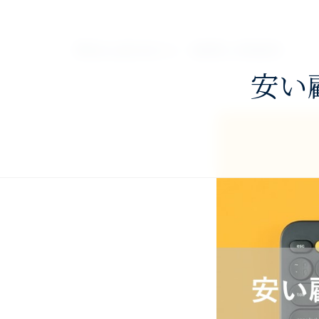
nav>
澤田公認会計士・税理士事務所
安い