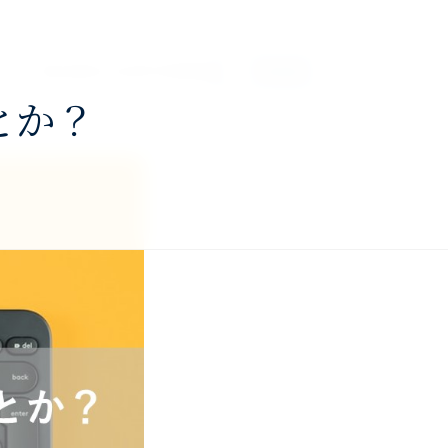
About
Services
Profile
Blog
Contact
とか？