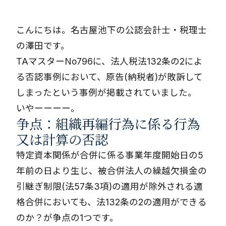
こんにちは。名古屋池下の公認会計士・税理士
の澤田です。
TAマスターNo796に、法人税法132条の2によ
る否認事例において、原告(納税者)が敗訴して
しまったという事例が掲載されていました。
いやーーーー。
争点：組織再編行為に係る行為
又は計算の否認
特定資本関係が合併に係る事業年度開始日の5
年前の日より生じ、被合併法人の繰越欠損金の
引継ぎ制限(法57条3項)の適用が除外される適
格合併においても、法132条の2の適用ができる
のか？が争点の1つです。