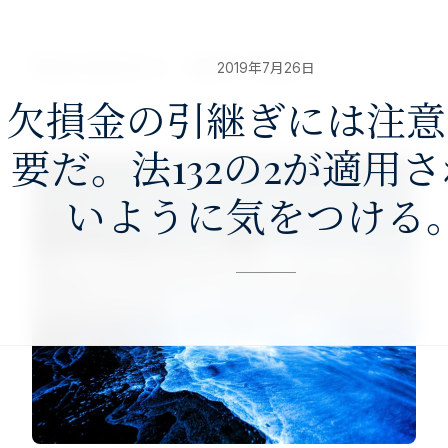
nav>
澤田公認会計士・税理士事務所
2019年7月26日
欠損金の引継ぎには注意
要だ。法132の2が適用
いように気をつける