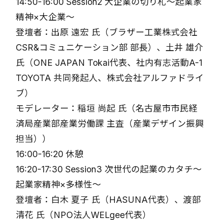
14:50-16:00 Session2 大企業の切り札〜起業家
精神×大企業〜
登壇者：出原 遠宏 氏（ブラザー工業株式会社
CSR&コミュニケーション部 部長）、土井 雄介
氏（ONE JAPAN Tokai代表、社内有志活動A-1
TOYOTA 共同発起人、株式会社アルファドライ
ブ）
モデレーター：稲垣 尚起 氏（名古屋市市民経
済局産業部産業労働課 主査（産業デザイン振興
担当））
16:00-16:20 休憩
16:20-17:30 Session3 次世代の起業のカタチ〜
起業家精神×多様性〜
登壇者：白木 夏子 氏（HASUNA代表）、渡部
清花 氏（NPO法人WELgee代表）